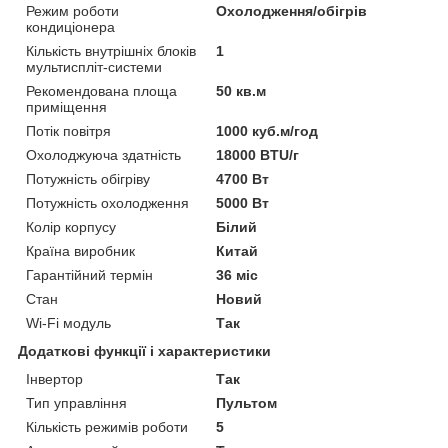
Режим роботи
Охолодження/обігрів
кондиціонера
Кількість внутрішніх блоків
1
мультиспліт-системи
Рекомендована площа
50 кв.м
приміщення
Потік повітря
1000 куб.м/год
Охолоджуюча здатність
18000 BTU/г
Потужність обігріву
4700 Вт
Потужність охолодження
5000 Вт
Колір корпусу
Білий
Країна виробник
Китай
Гарантійний термін
36 міс
Стан
Новий
Wi-Fi модуль
Так
Додаткові функції і характеристики
Інвертор
Так
Тип управління
Пультом
Кількість режимів роботи
5