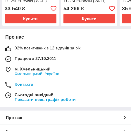
TG25LE0BWIN (Wi-Fi)
TG25LE0BWIN (Wi-Fi)
TG25
33 540
54 266
35 
₴
₴
Купити
Купити
Про нас
92% позитивних з 12 відгуків за рік
Працює з 27.10.2011
м. Хмельницький
Хмельницький, Україна
Контакти
Сьогодні вихідний
Показати весь графік роботи
Про нас