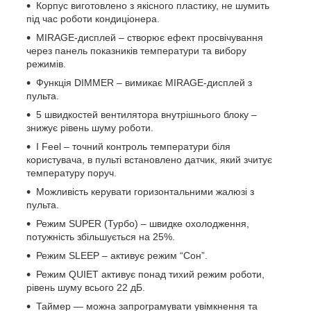
Корпус виготовлено з якісного пластику, не шумить
під час роботи кондиціонера.
MIRAGE-дисплей – створює ефект просвічування
через панель показників температури та вибору
режимів.
Функція DIMMER – вимикає MIRAGE-дисплей з
пульта.
5 швидкостей вентилятора внутрішнього блоку –
знижує рівень шуму роботи.
I Feel – точний контроль температури біля
користувача, в пульті встановлено датчик, який зчитує
температуру поруч.
Можливість керувати горизонтальними жалюзі з
пульта.
Режим SUPER (Турбо) – швидке охолодження,
потужність збільшується на 25%.
Режим SLEEP – активує режим “Сон”.
Режим QUIET активує понад тихий режим роботи,
рівень шуму всього 22 дБ.
Таймер — можна запрограмувати увімкнення та