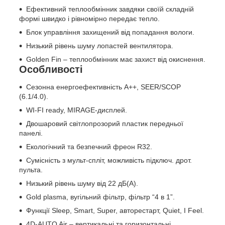
Ефективний теплообмінник завдяки своїй складній
формі швидко і рівномірно передає тепло.
Блок управління захищений від попадання вологи.
Низький рівень шуму лопастей вентилятора.
Golden Fin – теплообмінник має захист від окиснення.
Особливості
Сезонна енергоефективність A++, SEER/SCOP
(6.1/4.0).
WI-FI ready, MIRAGE-дисплей.
Двошаровий світлопрозорий пластик передньої
панелі.
Екологічний та безпечний фреон R32.
Сумісність з мульт-спліт, можливість підключ. дрот.
пульта.
Низький рівень шуму від 22 дБ(А).
Gold plasma, вугільний фільтр, фільтр “4 в 1”.
Функції Sleep, Smart, Super, авторестарт, Quiet, I Feel.
4D-AUTO Air – вертикальні та горизонтальні