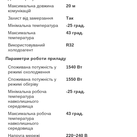
Максимальна довжина
20 м
комунікацій
Захист від замерзання
Так
Мінімальна температура
-25 град.
Максимальна
43 град.
температура
Використовуваний
R32
холодоагент
Параметри роботи приладу
Споживана потужність у
1540 Вт
режимі охолодження
Споживана потужність у
1550 Вт
режимі обігріву
Мінімальна робоча
-25 град.
температура
навколишнього
середовища
Максимальна робоча
43 град.
температура
навколишнього
середовища
Напруга мережі
220~240 В