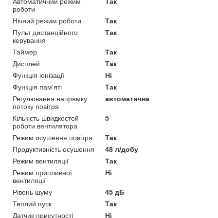
Автоматичний режим
Так
роботи
Нічний режим роботи
Так
Пульт дистанційного
Так
керування
Таймер
Так
Дисплей
Так
Функція іонізації
Ні
Функція пам'яті
Так
Регулювання напрямку
автоматична
потоку повітря
Кількість швидкостей
5
роботи вентилятора
Режим осушення повітря
Так
Продуктивність осушення
48 л/добу
Режим вентиляції
Так
Режим припливної
Ні
вентиляції
Рівень шуму
45 дБ
Теплий пуск
Так
Датчик присутності
Ні