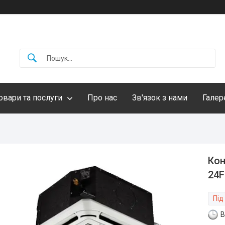
овари та послуги
Про нас
Зв'язок з нами
Галер
Кон
24F
Під
В