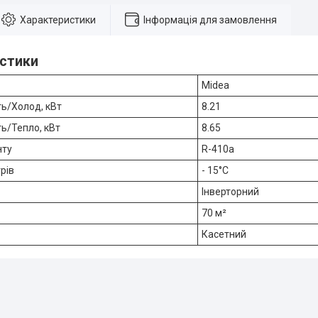
Характеристики
Інформація для замовлення
стики
Midea
ть/Холод, кВт
8.21
ь/Тепло, кВт
8.65
нту
R-410a
рів
- 15°C
Інверторний
70 м²
Касетний