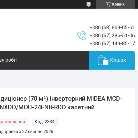
Кошик
+380 (68) 869-05-61
+380 (67) 286-51-06
+380 (67) 149-85-17
ея робіт
Кошик
диціонер (70 м²) інверторний MIDEA MCD-
FNXDO/MOU-24FN8-RDO касетний
 замовлення
Код:
2334
ідправка з 22 серпня 2026