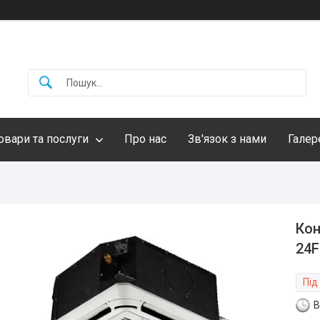
овари та послуги
Про нас
Зв'язок з нами
Галер
Кон
24
Під
В