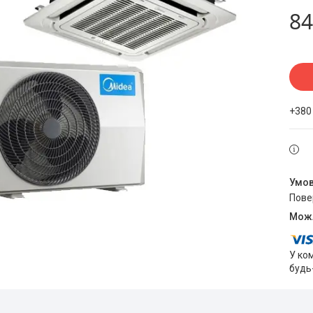
84
+380
пов
У ко
будь