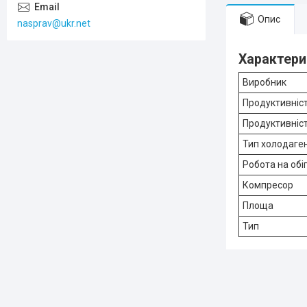
Опис
nasprav@ukr.net
Характери
Виробник
Продуктивніс
Продуктивніст
Тип холодаге
Робота на обіг
Компресор
Площа
Тип