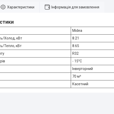
Характеристики
Інформація для замовлення
стики
Midea
ть/Холод, кВт
8.21
ь/Тепло, кВт
8.65
нту
R32
рів
- 15°C
Інверторний
70 м²
Касетний