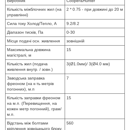
Виробник
Cooper&Hunter
Кількість міжблочних жил (на
2 * 0.75 - при довжині до 20 м
управлінні)
Сила току Холод/Тепло, А
9.2/8.2
Діапазон тисків, Па
0-30
Місце подачі осн. живлення
зовнішній
Максимальна довжина
15
магістралі, м
Кількість жил (подача
3(Ø1.0мм)/ 3(Ø4.0 мм)
живлення внутр. / зовн.)
Заводська заправка
7
фреоном (на к-ть метрів
погонних), м.п
Кількість заправки фреоном
15
на м.п. (Перевищення, на
кожен метр погонний), грам/
м.п.
Відстань між болтами
560
кріплення зовнішнього блоку,