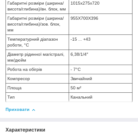
Габаритні розміри (ширина/
1015х275х720
висота/глибина)/вн. блок, мм
Габаритні розміри (ширина/
955Х700Х396
висота/глибина)/зов. блок,
мм
Температурний діапазон
-15 ... +43
роботи, °C
Діаметр рідинної магістралі,
6,38/1/4″
мм/дюйм
Робота на обігрів
- 7°C
Компресор
Звичайний
Площа
50 м²
Тип
Канальний
Приховати
Характеристики