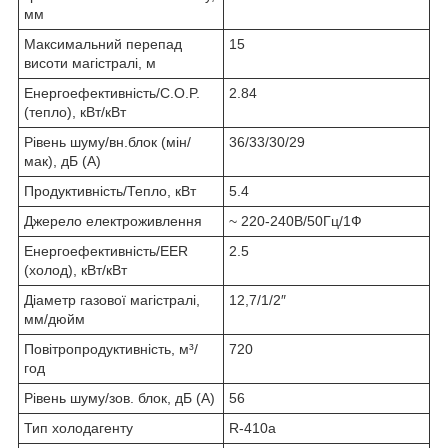
мм
Максимальний перепад
15
висоти магістралі, м
Енергоефективність/C.O.P.
2.84
(тепло), кВт/кВт
Рівень шуму/вн.блок (мін/
36/33/30/29
мак), дБ (А)
Продуктивність/Тепло, кВт
5.4
Джерело електроживлення
~ 220-240В/50Гц/1Ф
Енергоефективність/EER
2.5
(холод), кВт/кВт
Діаметр газової магістралі,
12,7/1/2″
мм/дюйм
Повітропродуктивність, м³/
720
год
Рівень шуму/зов. блок, дБ (А)
56
Тип холодагенту
R-410a