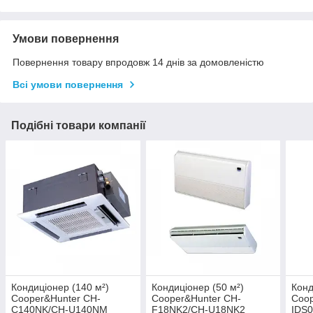
Умови повернення
Повернення товару впродовж 14 днів за домовленістю
Всі умови повернення
Подібні товари компанії
Кондиціонер (140 м²)
Кондиціонер (50 м²)
Конд
Cooper&Hunter CH-
Cooper&Hunter CH-
Coop
C140NK/CH-U140NM
F18NK2/CH-U18NK2
IDS