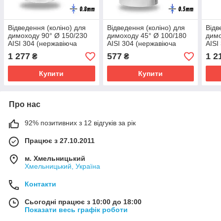
Відведення (коліно) для
Відведення (коліно) для
Відв
димоходу 90° Ø 150/230
димоходу 45° Ø 100/180
димо
AISI 304 (нержавіюча
AISI 304 (нержавіюча
AISI
сталь 0.8 мм)
сталь 0.5 мм)
стал
1 277
577
1 2
₴
₴
Купити
Купити
Про нас
92% позитивних з 12 відгуків за рік
Працює з 27.10.2011
м. Хмельницький
Хмельницький, Україна
Контакти
Сьогодні працює з 10:00 до 18:00
Показати весь графік роботи